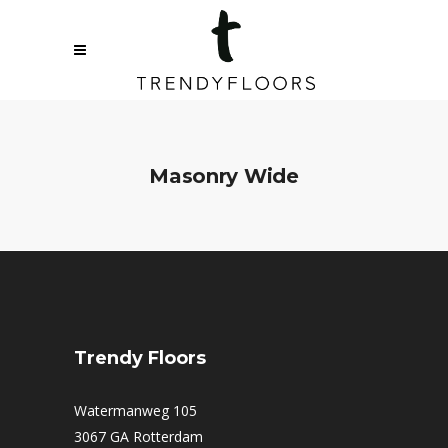
Masonry Wide
Sorry, no posts matched your criteria.
Trendy Floors
Watermanweg 105
3067 GA Rotterdam